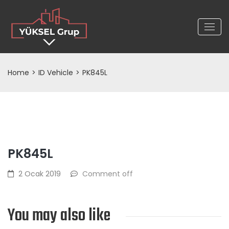
Home
>
ID Vehicle
>
PK845L
PK845L
2 Ocak 2019
Comment off
You may also like