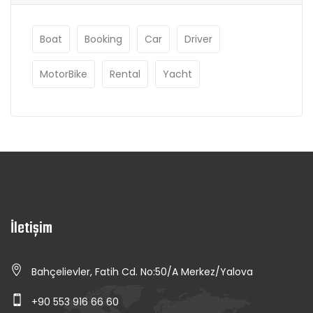
Boat
Booking
Car
Driver
MotorBike
Rental
Yacht
İletişim
Bahçelievler, Fatih Cd. No:50/A Merkez/Yalova
+90 553 916 66 60