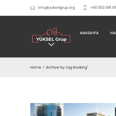
info@yukselgrup.org
+90 553 916 6
ANASAYFA
HA
Home
>
Archive by tag Booking"