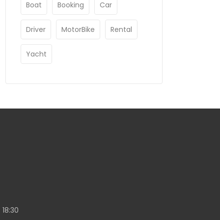
Boat
Booking
Car
Driver
MotorBike
Rental
Yacht
 18:30