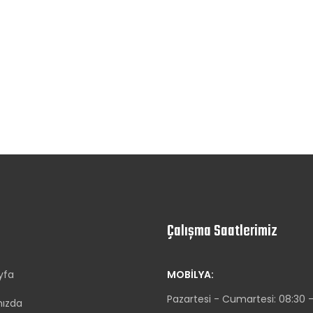
Çalışma Saatlerimiz
yfa
MOBILYA:
Pazartesi - Cumartesi: 08:30 -
mızda