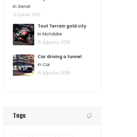
in Genel
21 Şubat 2021
Tout Terrain gold city
in Motobike
15 Ağustos 2018
Car driving a tunnel
in Car
15 Ağustos 2018
Tags