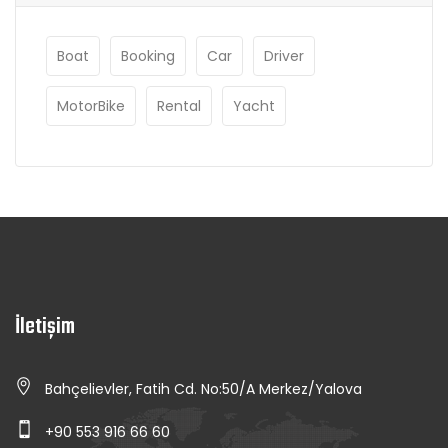
Boat
Booking
Car
Driver
MotorBike
Rental
Yacht
İletişim
Bahçelievler, Fatih Cd. No:50/A Merkez/Yalova
+90 553 916 66 60