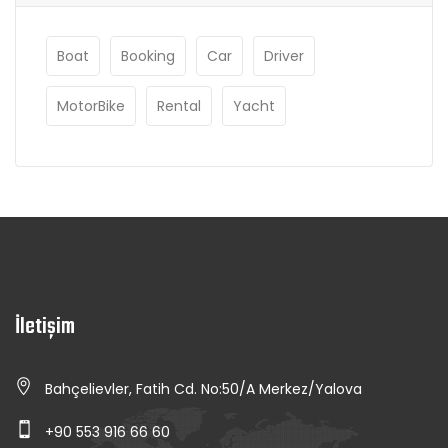
Boat
Booking
Car
Driver
MotorBike
Rental
Yacht
İletişim
Bahçelievler, Fatih Cd. No:50/A Merkez/Yalova
+90 553 916 66 60