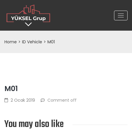
Home
>
ID Vehicle
>
M01
M01
2 Ocak 2019
Comment off
You may also like