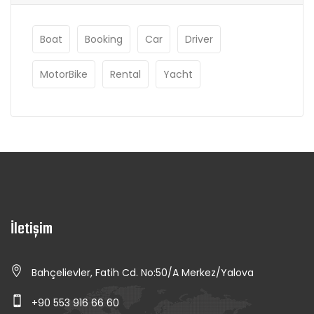
Boat
Booking
Car
Driver
MotorBike
Rental
Yacht
İletişim
Bahçelievler, Fatih Cd. No:50/A Merkez/Yalova
+90 553 916 66 60