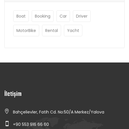
Boat
Booking
Car
Driver
MotorBike
Rental
Yacht
İletişim
Bahçelievler, Fatih Cd. No:50/A Merkez/Yalova
+90 553 916 66 60