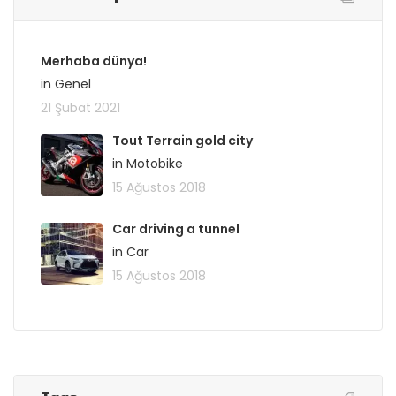
Merhaba dünya!
in Genel
21 Şubat 2021
Tout Terrain gold city
in Motobike
15 Ağustos 2018
Car driving a tunnel
in Car
15 Ağustos 2018