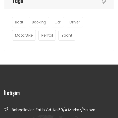
Tags
Boat
Booking
Car
Driver
MotorBike
Rental
Yacht
İletişim
Bahçelievler, Fatih Cd. No:50/A Merkez/Yalova